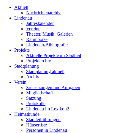
Aktuell
Nachrichtenarchiv
Lindenau
Jahreskalender
Vereine
Theater, Musik, Galerien
Raumbörse
Lindenau-Bibliografie
Projekte
Aktuelle Projekte im Stadtteil
Projektarchiv
Stadtplanung
Stadtplanung aktuell
Archiv
Verein
Zielsetzungen und Aufgaben
Mitgliedschaft
Satzung
Protokolle
Lindenau im Lexikon2
Heimatkunde
Stadtteilführungen
Häuserliste
Personen in Lindenau