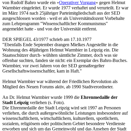
von Rudolf Bahro wurde ein »
Operativer Vorgang
« gegen Helmut
Warmbier eingeleitet. Er wurde 1977 verhaftet und verurteilt. Er war
im März 1974 nach 25jähriger Parteimitgliedschaft aus der SED
ausgeschlossen worden - weil er als Universitätsdozent Vorbehalte
zum Lehrprogramm "Wissenschaftlicher Kommunismus"
angemeldet hatte - und von der Universität entfernt.
DER SPIEGEL 43/1977 schrieb am 17.10.1977
"Ebenfalls Ende September drangen Mielkes Angestellte in die
Wohnung des 48jährigen Helmut Warmbier in Leipzig ein. Die
Staatsschützer durch- wühlten sämtliche Zimmer, doch was sie
offenbar suchten, fanden sie nicht: ein Exemplar des Bahro-Buches.
Warmbier, vor zwei Jahren von der SED gemaßregelter
Gesellschaftswissenschaftler, kam in Haft."
Helmut Warmbier war während der Friedlichen Revolution als
Mitglied des Neuen Forums aktiv, ab 1990 Stadtverordneter.
An Dr. Helmut Warmbier wurde 1999 die
Ehrenmedaille der
Stadt Leipzig
verliehen (s. Foto).
Die Ehrenmedaille der Stadt Leipzig wird seit 1997 an Personen
verliehen, die durch außergewöhnliche Leistungen insbesondere auf
wissenschaftlichem, wirtschaftlichem, kulturellem, sportlichem,
sozialem, religiösem oder politischem Gebiet besondere Verdienste
erworben und sich um das Gemeinwohl und das Ansehen der Stadt