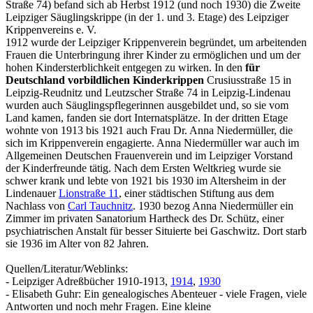
Straße 74) befand sich ab Herbst 1912 (und noch 1930) die Zweite
Leipziger Säuglingskrippe (in der 1. und 3. Etage) des Leipziger
Krippenvereins e. V.
1912 wurde der Leipziger Krippenverein begründet, um arbeitenden
Frauen die Unterbringung ihrer Kinder zu ermöglichen und um der
hohen Kindersterblichkeit entgegen zu wirken. In den
für
Deutschland vorbildlichen Kinderkrippen
Crusiusstraße 15 in
Leipzig-Reudnitz und Leutzscher Straße 74 in Leipzig-Lindenau
wurden auch Säuglingspflegerinnen ausgebildet und, so sie vom
Land kamen, fanden sie dort Internatsplätze. In der dritten Etage
wohnte von 1913 bis 1921 auch Frau Dr. Anna Niedermüller, die
sich im Krippenverein engagierte. Anna Niedermüller war auch im
Allgemeinen Deutschen Frauenverein und im Leipziger Vorstand
der Kinderfreunde tätig. Nach dem Ersten Weltkrieg wurde sie
schwer krank und lebte von 1921 bis 1930 im Altersheim in der
Lindenauer
Lionstraße 11
, einer städtischen Stiftung aus dem
Nachlass von
Carl Tauchnitz
. 1930 bezog Anna Niedermüller ein
Zimmer im privaten Sanatorium Hartheck des Dr. Schütz, einer
psychiatrischen Anstalt für besser Situierte bei Gaschwitz. Dort starb
sie 1936 im Alter von 82 Jahren.
Quellen/Literatur/Weblinks:
- Leipziger Adreßbücher 1910-1913,
1914
,
1930
- Elisabeth Guhr: Ein genealogisches Abenteuer - viele Fragen, viele
Antworten und noch mehr Fragen. Eine kleine