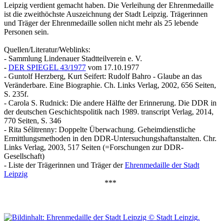
Leipzig verdient gemacht haben. Die Verleihung der Ehrenmedaille
ist die zweithöchste Auszeichnung der Stadt Leipzig. Trägerinnen
und Träger der Ehrenmedaille sollen nicht mehr als 25 lebende
Personen sein.
Quellen/Literatur/Weblinks:
- Sammlung Lindenauer Stadtteilverein e. V.
-
DER SPIEGEL 43/1977
vom 17.10.1977
- Guntolf Herzberg, Kurt Seifert: Rudolf Bahro - Glaube an das
Veränderbare. Eine Biographie. Ch. Links Verlag, 2002, 656 Seiten,
S. 235f.
- Carola S. Rudnick: Die andere Hälfte der Erinnerung. Die DDR in
der deutschen Geschichtspolitik nach 1989. transcript Verlag, 2014,
770 Seiten, S. 346
- Rita Sélitrenny: Doppelte Überwachung. Geheimdienstliche
Ermittlungsmethoden in den DDR-Untersuchungshaftanstalten. Chr.
Links Verlag, 2003, 517 Seiten (=Forschungen zur DDR-
Gesellschaft)
- Liste der Trägerinnen und Träger der
Ehrenmedaille der Stadt
Leipzig
***