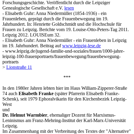
Forschungsgeschichte. Veröffentlicht durch die Leipziger
Genealogische Gesellschaft e.V.
lesen
- Elisabeth Guhr: Anna Niedermüller (1854-1936) - ein
Frauenleben, geprägt durch die Frauenbewegung im 19.
Jahrhundert. In: Henriette Goldschmidt und die Hochschule für
Frauen zu Leipzig. Berichte vom 19. Louise-Otto-Peters-Tag 2011.
Leipzig 2012. LOUISEum 32.
- Elisabeth Guhr: Anna Niedermüller - ein Frauenleben in Leipzig
im 19. Jahrhundert. Beitrag auf
www.leipzig-lese.de
- www.leipzig.de/jugend-familie-und-soziales/frauen/1000-jahre-
leipzig-100-frauenportraets/frauenbewegung/frauenbewegung-
portraets
>
Lionstraße 11
***
In den 1980er Jahren lebten hier im Haus William-Zipperer-Straße
74 auch
Elisabeth Franke
(später Pfarrerin Elisabeth Franke-
Schenk), seit 1979 Ephoralvikarin für den Kirchenbezirk Leipzig-
West
und
Dr. Helmut Warmbier
, ehemaliger Dozent für Marxismus-
Leninismus am Franz-Mehring-Institut der Karl-Marx-Universität
Leipzig.
Im Zusammenhang mit der Verbreitung des Textes der "Alternative"