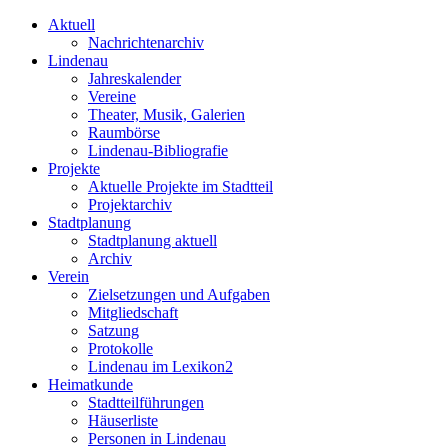
Aktuell
Nachrichtenarchiv
Lindenau
Jahreskalender
Vereine
Theater, Musik, Galerien
Raumbörse
Lindenau-Bibliografie
Projekte
Aktuelle Projekte im Stadtteil
Projektarchiv
Stadtplanung
Stadtplanung aktuell
Archiv
Verein
Zielsetzungen und Aufgaben
Mitgliedschaft
Satzung
Protokolle
Lindenau im Lexikon2
Heimatkunde
Stadtteilführungen
Häuserliste
Personen in Lindenau