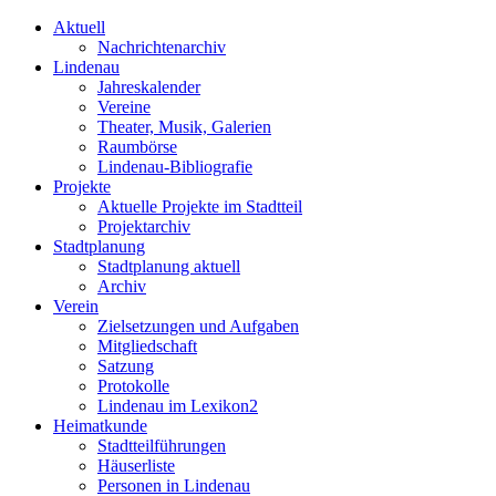
Aktuell
Nachrichtenarchiv
Lindenau
Jahreskalender
Vereine
Theater, Musik, Galerien
Raumbörse
Lindenau-Bibliografie
Projekte
Aktuelle Projekte im Stadtteil
Projektarchiv
Stadtplanung
Stadtplanung aktuell
Archiv
Verein
Zielsetzungen und Aufgaben
Mitgliedschaft
Satzung
Protokolle
Lindenau im Lexikon2
Heimatkunde
Stadtteilführungen
Häuserliste
Personen in Lindenau