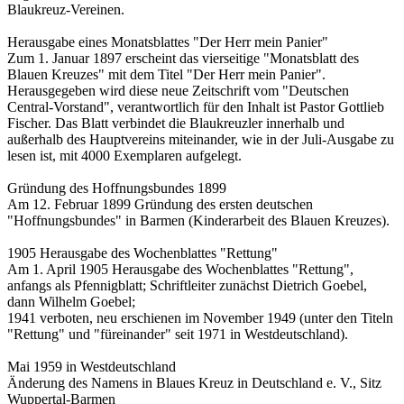
Blaukreuz-Vereinen.
Herausgabe eines Monatsblattes "Der Herr mein Panier"
Zum 1. Januar 1897 erscheint das vierseitige "Monatsblatt des
Blauen Kreuzes" mit dem Titel "Der Herr mein Panier".
Herausgegeben wird diese neue Zeitschrift vom "Deutschen
Central-Vorstand", verantwortlich für den Inhalt ist Pastor Gottlieb
Fischer. Das Blatt verbindet die Blaukreuzler innerhalb und
außerhalb des Hauptvereins miteinander, wie in der Juli-Ausgabe zu
lesen ist, mit 4000 Exemplaren aufgelegt.
Gründung des Hoffnungsbundes 1899
Am 12. Februar 1899 Gründung des ersten deutschen
"Hoffnungsbundes" in Barmen (Kinderarbeit des Blauen Kreuzes).
1905 Herausgabe des Wochenblattes "Rettung"
Am 1. April 1905 Herausgabe des Wochenblattes "Rettung",
anfangs als Pfennigblatt; Schriftleiter zunächst Dietrich Goebel,
dann Wilhelm Goebel;
1941 verboten, neu erschienen im November 1949 (unter den Titeln
"Rettung" und "füreinander" seit 1971 in Westdeutschland).
Mai 1959 in Westdeutschland
Änderung des Namens in Blaues Kreuz in Deutschland e. V., Sitz
Wuppertal-Barmen