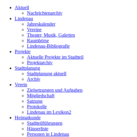
Aktuell
Nachrichtenarchiv
Lindenau
Jahreskalender
Vereine
Theater, Musik, Galerien
Raumbörse
Lindenau-Bibliografie
Projekte
Aktuelle Projekte im Stadtteil
Projektarchiv
Stadtplanung
Stadtplanung aktuell
Archiv
Verein
Zielsetzungen und Aufgaben
Mitgliedschaft
Satzung
Protokolle
Lindenau im Lexikon2
Heimatkunde
Stadtteilführungen
Häuserliste
Personen in Lindenau