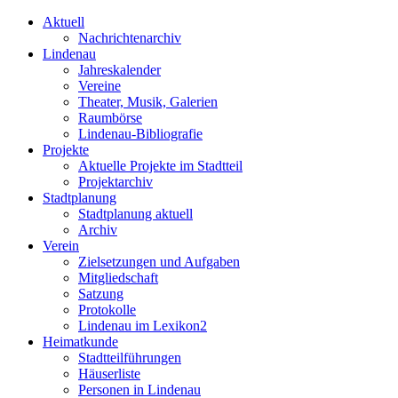
Aktuell
Nachrichtenarchiv
Lindenau
Jahreskalender
Vereine
Theater, Musik, Galerien
Raumbörse
Lindenau-Bibliografie
Projekte
Aktuelle Projekte im Stadtteil
Projektarchiv
Stadtplanung
Stadtplanung aktuell
Archiv
Verein
Zielsetzungen und Aufgaben
Mitgliedschaft
Satzung
Protokolle
Lindenau im Lexikon2
Heimatkunde
Stadtteilführungen
Häuserliste
Personen in Lindenau