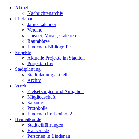
Aktuell
Nachrichtenarchiv
Lindenau
Jahreskalender
Vereine
Theater, Musik, Galerien
Raumbörse
Lindenau-Bibliografie
Projekte
Aktuelle Projekte im Stadtteil
Projektarchiv
Stadtplanung
Stadtplanung aktuell
Archiv
Verein
Zielsetzungen und Aufgaben
Mitgliedschaft
Satzung
Protokolle
Lindenau im Lexikon2
Heimatkunde
Stadtteilführungen
Häuserliste
Personen in Lindenau