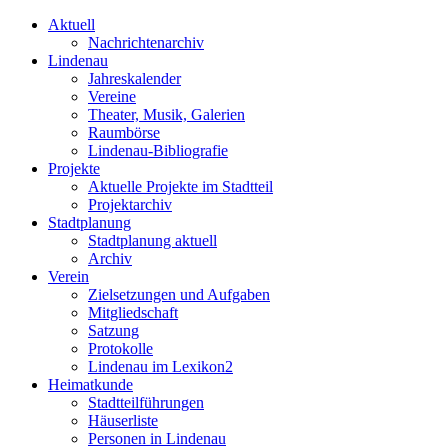
Aktuell
Nachrichtenarchiv
Lindenau
Jahreskalender
Vereine
Theater, Musik, Galerien
Raumbörse
Lindenau-Bibliografie
Projekte
Aktuelle Projekte im Stadtteil
Projektarchiv
Stadtplanung
Stadtplanung aktuell
Archiv
Verein
Zielsetzungen und Aufgaben
Mitgliedschaft
Satzung
Protokolle
Lindenau im Lexikon2
Heimatkunde
Stadtteilführungen
Häuserliste
Personen in Lindenau