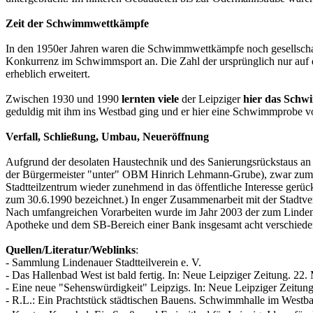
Zeit der Schwimmwettkämpfe
In den 1950er Jahren waren die Schwimmwettkämpfe noch gesellschaftl
Konkurrenz im Schwimmsport an. Die Zahl der ursprünglich nur auf d
erheblich erweitert.
Zwischen 1930 und 1990
lernten viele
der Leipziger
hier das Schw
geduldig mit ihm ins Westbad ging und er hier eine Schwimmprobe v
Verfall, Schließung, Umbau, Neueröffnung
Aufgrund der desolaten Haustechnik und des Sanierungsrückstaus an 
der Bürgermeister "unter" OBM Hinrich Lehmann-Grube), zwar zu
Stadtteilzentrum wieder zunehmend in das öffentliche Interesse gerü
zum 30.6.1990 bezeichnet.) In enger Zusammenarbeit mit der Stadtverw
Nach umfangreichen Vorarbeiten wurde im Jahr 2003 der zum Lindena
Apotheke und dem SB-Bereich einer Bank insgesamt acht verschiedene
Quellen/Literatur/Weblinks
:
- Sammlung Lindenauer Stadtteilverein e. V.
- Das Hallenbad West ist bald fertig. In: Neue Leipziger Zeitung. 22.
- Eine neue "Sehenswürdigkeit" Leipzigs. In: Neue Leipziger Zeitun
- R.L.: Ein Prachtstück städtischen Bauens. Schwimmhalle im Westbad