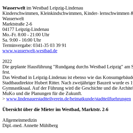
Wasserwelt
im Westbad Leipzig-Lindenau
Kinderschwimmen, Kleinkindschwimmen, Kinder- lernschwimmen & B
Wasserwelt
Marktstraße 2-6
04177 Leipzig-Lindenau
Mo.-Fr. 8:00 - 21:00 Uhr
Sa. 9:00 - 16:00 Uhr
Terminvergabe: 0341-35 03 39 91
www.wasserwelt-westbad.de
2022
Die geplante Hausführung "Rundgang durchs Westbad Leipzig" am Sonn
fest.
Das Westbad in Leipzig-Lindenau ist ebenso wie das Konsumgebäude 
Stadtbaudirektor Hubert Ritter. Nach zweijähriger Bauzeit wurde es
Gymnastiksaal. Auf der Führung wird die Geschichte und die Architek
MuKo und die Planungen für die Zukunft.
>
www.lindenauerstadtteilverein.de/heimatkunde/stadtteilfuehrungen
Übersicht über die Mieter im Westbad, Marktstr. 2-6
Allgemeinmedizin
Dipl.-med. Annette Mühlberg