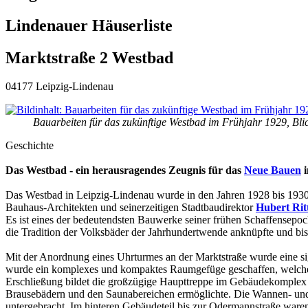
Lindenauer Häuserliste
Marktstraße 2 Westbad
04177 Leipzig-Lindenau
Bauarbeiten für das zukünftige Westbad im Frühjahr 1929, B
Geschichte
Das Westbad - ein herausragendes Zeugnis für das
Neue Bauen
i
Das Westbad in Leipzig-Lindenau wurde in den Jahren 1928 bis 1930
Bauhaus-Architekten und seinerzeitigen Stadtbaudirektor
Hubert Rit
Es ist eines der bedeutendsten Bauwerke seiner frühen Schaffense
die Tradition der Volksbäder der Jahrhundertwende anknüpfte und bis 
Mit der Anordnung eines Uhrturmes an der Marktstraße wurde eine si
wurde ein komplexes und kompaktes Raumgefüge geschaffen, welches 
Erschließung bildet die großzügige Haupttreppe im Gebäudekomplex 
Brausebädern und den Saunabereichen ermöglichte. Die Wannen- und
untergebracht. Im hinteren Gebäudeteil bis zur Odermannstraße war