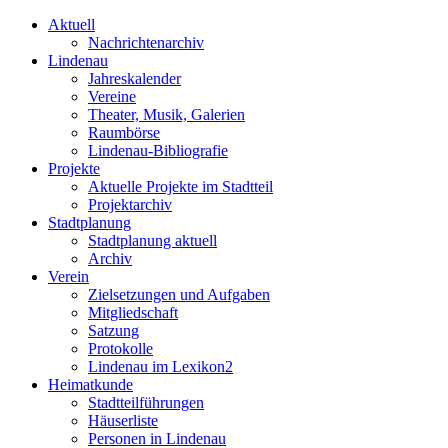
Aktuell
Nachrichtenarchiv
Lindenau
Jahreskalender
Vereine
Theater, Musik, Galerien
Raumbörse
Lindenau-Bibliografie
Projekte
Aktuelle Projekte im Stadtteil
Projektarchiv
Stadtplanung
Stadtplanung aktuell
Archiv
Verein
Zielsetzungen und Aufgaben
Mitgliedschaft
Satzung
Protokolle
Lindenau im Lexikon2
Heimatkunde
Stadtteilführungen
Häuserliste
Personen in Lindenau