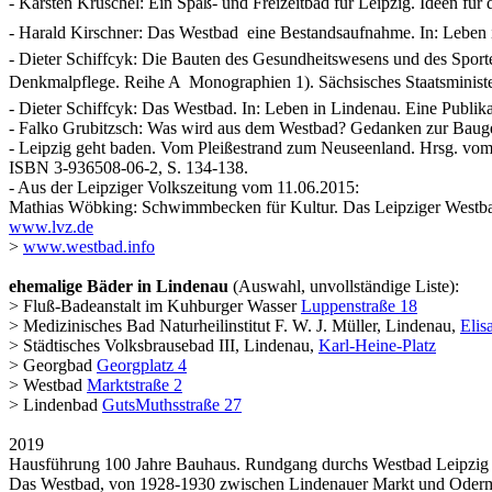
- Karsten Kruschel: Ein Spaß- und Freizeitbad für Leipzig. Ideen für d
- Harald Kirschner: Das Westbad  eine Bestandsaufnahme. In: Leben 
- Dieter Schiffcyk: Die Bauten des Gesundheitswesens und des Sportes 
Denkmalpflege. Reihe A  Monographien 1). Sächsisches Staatsminist
- Dieter Schiffcyk: Das Westbad. In: Leben in Lindenau. Eine Publik
- Falko Grubitzsch: Was wird aus dem Westbad? Gedanken zur Baugesch
- Leipzig geht baden. Vom Pleißestrand zum Neuseenland. Hrsg. vo
ISBN 3-936508-06-2, S. 134-138.
- Aus der Leipziger Volkszeitung vom 11.06.2015:
Mathias Wöbking: Schwimmbecken für Kultur. Das Leipziger Westba
www.lvz.de
>
www.westbad.info
ehemalige Bäder in Lindenau
(Auswahl, unvollständige Liste):
> Fluß-Badeanstalt im Kuhburger Wasser
Luppenstraße 18
> Medizinisches Bad Naturheilinstitut F. W. J. Müller, Lindenau,
Elis
> Städtisches Volksbrausebad III, Lindenau,
Karl-Heine-Platz
> Georgbad
Georgplatz 4
> Westbad
Marktstraße 2
> Lindenbad
GutsMuthsstraße 27
2019
Hausführung 100 Jahre Bauhaus. Rundgang durchs Westbad Leipzig 
Das Westbad, von 1928-1930 zwischen Lindenauer Markt und Odermann