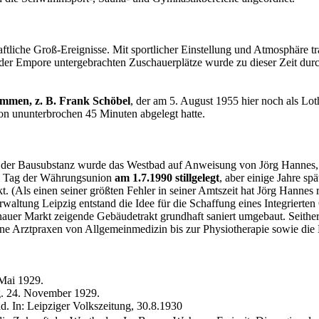
iche Groß-Ereignisse. Mit sportlicher Einstellung und Atmosphäre tra
er Empore untergebrachten Zuschauerplätze wurde zu dieser Zeit durc
immen, z. B. Frank Schöbel
, der am 5. August 1955 hier noch als L
on ununterbrochen 45 Minuten abgelegt hatte.
der Bausubstanz wurde das Westbad auf Anweisung von Jörg Hannes, Sta
m Tag der Währungsunion
am 1.7.1990 stillgelegt
, aber einige Jahre s
ckt. (Als einen seiner größten Fehler in seiner Amtszeit hat Jörg Hann
altung Leipzig entstand die Idee für die Schaffung eines Integrierten
uer Markt zeigende Gebäudetrakt grundhaft saniert umgebaut. Seither 
 Arztpraxen von Allgemeinmedizin bis zur Physiotherapie sowie die D
 Mai 1929.
g. 24. November 1929.
. In: Leipziger Volkszeitung, 30.8.1930