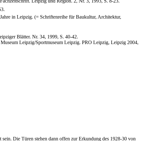
Fachzeitschrift. Leipzig und Region. 2, Nr. 3, 1993, S. 8-23.
53.
hre in Leipzig. (= Schriftenreihe für Baukultur, Architektur,
.
ziger Blätter. Nr. 34, 1999, S. 40-42.
en Museum Leipzig/Sportmuseum Leipzig. PRO Leipzig, Leipzig 2004,
t sein. Die Türen stehen dann offen zur Erkundung des 1928-30 von