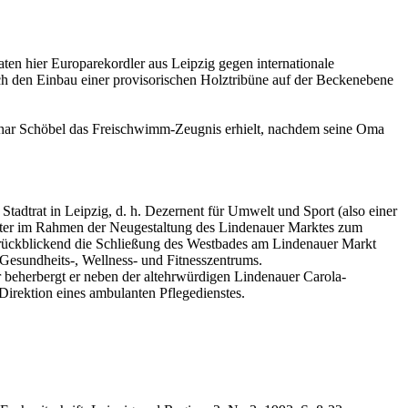
ten hier Europarekordler aus Leipzig gegen internationale
h den Einbau einer provisorischen Holztribüne auf der Beckenebene
othar Schöbel das Freischwimm-Zeugnis erhielt, nachdem seine Oma
dtrat in Leipzig, d. h. Dezernent für Umwelt und Sport (also einer
päter im Rahmen der Neugestaltung des Lindenauer Marktes zum
es rückblickend die Schließung des Westbades am Lindenauer Markt
 Gesundheits-, Wellness- und Fitnesszentrums.
beherbergt er neben der altehrwürdigen Lindenauer Carola-
irektion eines ambulanten Pflegedienstes.