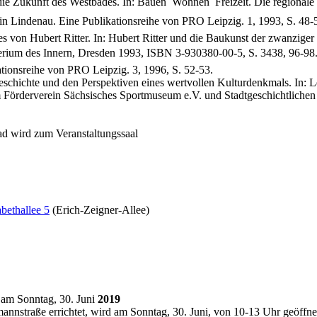
ie Zukunft des Westbades. In: Bauen  Wohnen  Freizeit. Die regionale 
in Lindenau. Eine Publikationsreihe von PRO Leipzig. 1, 1993, S. 48-
von Hubert Ritter. In: Hubert Ritter und die Baukunst der zwanziger Ja
erium des Innern, Dresden 1993, ISBN 3-930380-00-5, S. 3438, 96-98
ationsreihe von PRO Leipzig. 3, 1996, S. 52-53.
ichte und den Perspektiven eines wertvollen Kulturdenkmals. In: Leip
m Förderverein Sächsisches Sportmuseum e.V. und Stadtgeschichtlich
d wird zum Veranstaltungssaal
abethallee 5
(Erich-Zeigner-Allee)
am Sonntag, 30. Juni
2019
straße errichtet, wird am Sonntag, 30. Juni, von 10-13 Uhr geöffne