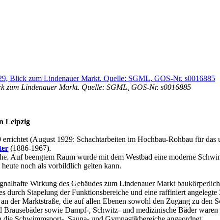
lick zum Lindenauer Markt. Quelle: SGML, GOS-Nr. s0016885
n Leipzig
 errichtet (August 1929: Schachtarbeiten im Hochbau-Rohbau für das
ter
(1886-1967).
poche. Auf beengtem Raum wurde mit dem Westbad eine moderne Schwim
heute noch als vorbildlich gelten kann.
gnalhafte Wirkung des Gebäudes zum Lindenauer Markt baukörperlich me
durch Stapelung der Funktionsbereiche und eine raffiniert angelegt
an der Marktstraße, die auf allen Ebenen sowohl den Zugang zu den 
 Brausebäder sowie Dampf-, Schwitz- und medizinische Bäder waren 
en die Schwimmsport-, Sauna- und Gymnastikbereiche angeordnet.