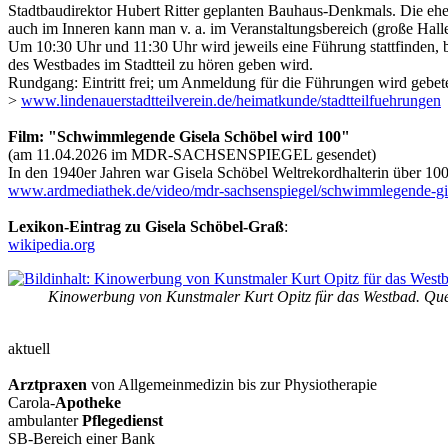
Stadtbaudirektor Hubert Ritter geplanten Bauhaus-Denkmals. Die eh
auch im Inneren kann man v. a. im Veranstaltungsbereich (große Hall
Um 10:30 Uhr und 11:30 Uhr wird jeweils eine Führung stattfinden, 
des Westbades im Stadtteil zu hören geben wird.
Rundgang: Eintritt frei; um Anmeldung für die Führungen wird gebe
>
www.lindenauerstadtteilverein.de/heimatkunde/stadtteilfuehrungen
Film: "Schwimmlegende Gisela Schöbel wird 100"
(am 11.04.2026 im MDR-SACHSENSPIEGEL gesendet)
In den 1940er Jahren war Gisela Schöbel Weltrekordhalterin über 10
www.ardmediathek.de/video/mdr-sachsenspiegel/schwimmlegende-gi
Lexikon-Eintrag zu Gisela Schöbel-Graß
:
wikipedia.org
Kinowerbung von Kunstmaler Kurt Opitz für das Westbad. Q
aktuell
Arztpraxen
von Allgemeinmedizin bis zur Physiotherapie
Carola-
Apotheke
ambulanter
Pflegedienst
SB-Bereich einer Bank