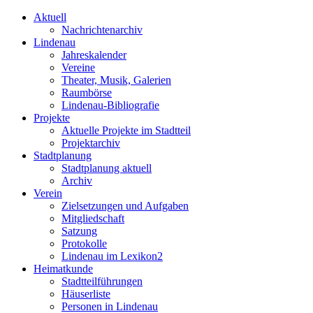
Aktuell
Nachrichtenarchiv
Lindenau
Jahreskalender
Vereine
Theater, Musik, Galerien
Raumbörse
Lindenau-Bibliografie
Projekte
Aktuelle Projekte im Stadtteil
Projektarchiv
Stadtplanung
Stadtplanung aktuell
Archiv
Verein
Zielsetzungen und Aufgaben
Mitgliedschaft
Satzung
Protokolle
Lindenau im Lexikon2
Heimatkunde
Stadtteilführungen
Häuserliste
Personen in Lindenau