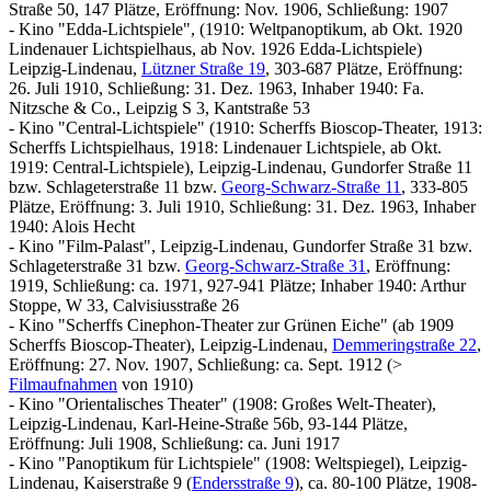
Straße 50, 147 Plätze, Eröffnung: Nov. 1906, Schließung: 1907
- Kino "Edda-Lichtspiele", (1910: Weltpanoptikum, ab Okt. 1920
Lindenauer Lichtspielhaus, ab Nov. 1926 Edda-Lichtspiele)
Leipzig-Lindenau,
Lützner Straße 19
, 303-687 Plätze, Eröffnung:
26. Juli 1910, Schließung: 31. Dez. 1963, Inhaber 1940: Fa.
Nitzsche & Co., Leipzig S 3, Kantstraße 53
- Kino "Central-Lichtspiele" (1910: Scherffs Bioscop-Theater, 1913:
Scherffs Lichtspielhaus, 1918: Lindenauer Lichtspiele, ab Okt.
1919: Central-Lichtspiele), Leipzig-Lindenau, Gundorfer Straße 11
bzw. Schlageterstraße 11 bzw.
Georg-Schwarz-Straße 11
, 333-805
Plätze, Eröffnung: 3. Juli 1910, Schließung: 31. Dez. 1963, Inhaber
1940: Alois Hecht
- Kino "Film-Palast", Leipzig-Lindenau, Gundorfer Straße 31 bzw.
Schlageterstraße 31 bzw.
Georg-Schwarz-Straße 31
, Eröffnung:
1919, Schließung: ca. 1971, 927-941 Plätze; Inhaber 1940: Arthur
Stoppe, W 33, Calvisiusstraße 26
- Kino "Scherffs Cinephon-Theater zur Grünen Eiche" (ab 1909
Scherffs Bioscop-Theater), Leipzig-Lindenau,
Demmeringstraße 22
,
Eröffnung: 27. Nov. 1907, Schließung: ca. Sept. 1912 (>
Filmaufnahmen
von 1910)
- Kino "Orientalisches Theater" (1908: Großes Welt-Theater),
Leipzig-Lindenau, Karl-Heine-Straße 56b, 93-144 Plätze,
Eröffnung: Juli 1908, Schließung: ca. Juni 1917
- Kino "Panoptikum für Lichtspiele" (1908: Weltspiegel), Leipzig-
Lindenau, Kaiserstraße 9 (
Endersstraße 9
), ca. 80-100 Plätze, 1908-