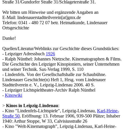
Straße 31/Gundorfer Straße 31/Schlageterstraße 31.
Wir bitten um Hinweise und ergänzende Angaben an
E-Mail: lindenauerstadtteilverein[at]gmx.de
Telefon: 0341 - 480 72 07 betr. Heimatkunde, Lindenauer
Ortsgeschichte
Danke!
Quellen/Literatur/Weblinks zur Geschichte dieses Grundstückes:
- Leipziger Adressbuch
1926
- Ralph Nünthel: Johannes Nietzsche. Kinematographen & Films.
Die Geschichte des Leipziger Kinopioniers, seiner Unternehmen
und seiner Technik. Sax-Verlag 1999, S. 110
- Lindenfels. Von der Gesellschaftshalle zur Schaubühne.
Lindenauer Geschichte(n) Heft 1, Hrsg. vom Lindenauer
Stadtteilverein e. V., Leipzig-Lindenau 2006. 40 S.
- Leipziger Lichtspieltheater-Archiv Ralph Nünthel
-
Kinowiki
>
Kinos in Leipzig-Lindenau
:
- Kino "Lindenfels-Lichtspiele", Leipzig-Lindenau,
Karl-Heine-
Straße 50
, Eröffnung: 13. Februar 1906, 939-500 Plätze; Inhaber
1940: Arthur Stoppe, W 33, Calvisiusstraße 26
- Kino "Welt-Kinematograph", Leipzig-Lindenau, Karl-Heine-